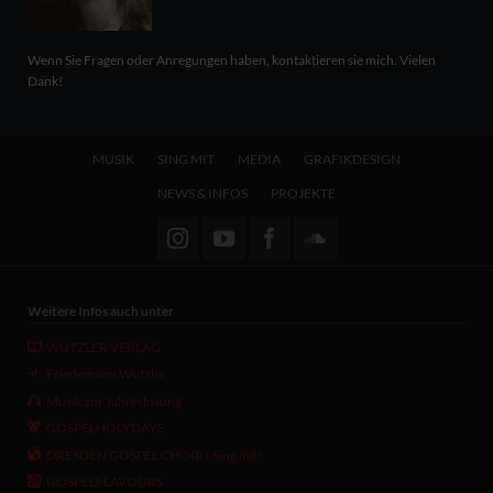
Wenn Sie Fragen oder Anregungen haben, kontaktieren sie mich. Vielen
Dank!
Navigation
MUSIK
SING MIT
MEDIA
GRAFIKDESIGN
überspringen
NEWS & INFOS
PROJEKTE
Weitere Infos auch unter
WUTZLER VERLAG
Friedemann Wutzler
Musik zur Jahreslosung
GOSPELHOLYDAYS
DRESDEN GOSPEL CHOIR | Sing mit!
GOSPELFLAVOURS