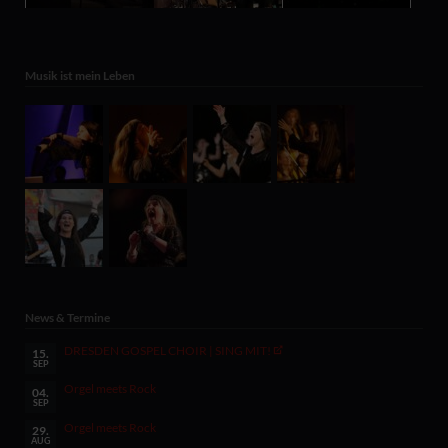
Musik ist mein Leben
News & Termine
DRESDEN GOSPEL CHOIR | SING MIT!
15.
SEP
Orgel meets Rock
04.
SEP
Orgel meets Rock
29.
AUG