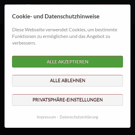
Cookie- und Datenschutzhinweise
Diese Webseite verwendet Cookies, um bestimmte
Kulturretter
Funktionen zu ermöglichen und das Angebot zu
verbessern.
Carmen Wutzler
NEWS & INFOS
Kulturretter
ALLE AKZEPTIEREN
ALLE ABLEHNEN
PRIVATSPHÄRE-EINSTELLUNGEN
DANKE, liebe Kultur-Retter
Eure Unterstützung hilft uns sehr und sie gibt
Impressum
Datenschutzerklärung
uns Mut und Zuversicht