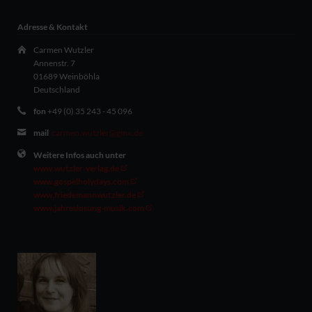
Adresse & Kontakt
Carmen Wutzler
Annenstr. 7
01689 Weinböhla
Deutschland
fon
+49 (0) 35 243 - 45 096
mail
carmen.wutzler@gmx.de
Weitere Infos auch unter
www.wutzler-verlag.de
www.gospelholydays.com
www.friedemannwutzler.de
www.jahreslosung-musik.com