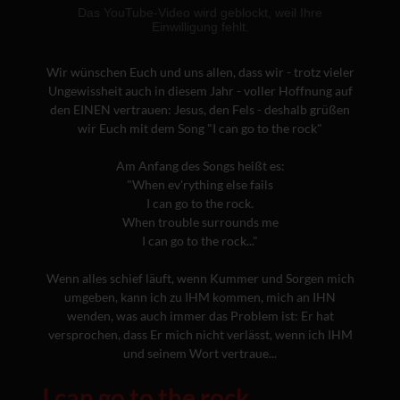
Wir wünschen Euch und uns allen, dass wir - trotz vieler
Ungewissheit auch in diesem Jahr - voller Hoffnung auf
den EINEN vertrauen: Jesus, den Fels - deshalb grüßen
wir Euch mit dem Song "I can go to the rock"
Am Anfang des Songs heißt es:
"When ev'rything else fails
I can go to the rock.
When trouble surrounds me
I can go to the rock..."
Wenn alles schief läuft, wenn Kummer und Sorgen mich
umgeben, kann ich zu IHM kommen, mich an IHN
wenden, was auch immer das Problem ist: Er hat
versprochen, dass Er mich nicht verlässt, wenn ich IHM
und seinem Wort vertraue...
I can go to the rock