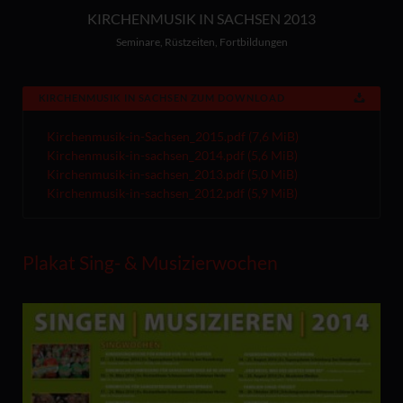
KIRCHENMUSIK IN SACHSEN 2013
Seminare, Rüstzeiten, Fortbildungen
KIRCHENMUSIK IN SACHSEN ZUM DOWNLOAD
Kirchenmusik-in-Sachsen_2015.pdf
(7,6 MiB)
Kirchenmusik-in-sachsen_2014.pdf
(5,6 MiB)
Kirchenmusik-in-sachsen_2013.pdf
(5,0 MiB)
Kirchenmusik-in-sachsen_2012.pdf
(5,9 MiB)
Plakat Sing- & Musizierwochen