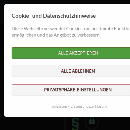
Cookie- und Datenschutzhinweise
Diese Webseite verwendet Cookies, um bestimmte Funktio
Downloads
ermöglichen und das Angebot zu verbessern.
Carmen Wutzler
GRAFIKDESIGN
Downloads
ALLE AKZEPTIEREN
Downloads
ALLE ABLEHNEN
Hier stehen von mir gestaltete Publikationen für Sie zum
Download im PDF-Format bereit.
PRIVATSPHÄRE-EINSTELLUNGEN
UM DIE KATALOGE IM GROSSFORMAT ANZUSEHEN, KLICKEN SIE BITTE A
UF DIE BROSCHÜRE - MIT DER ESCAPE-TASTE KÖNNEN SIE DEN V
OLLBILDMODUS WIEDER BEENDEN. VIEL SPASS BEIM STÖBERN!
Impressum
Datenschutzerklärung