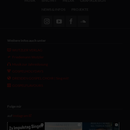
MUSIK
SING MIT
MEDIA
GRAFIKDESIGN
überspringen
NEWS & INFOS
PROJEKTE
Weitere Infos auch unter
WUTZLER VERLAG
Friedemann Wutzler
Musik zur Jahreslosung
GOSPELHOLYDAYS
DRESDEN GOSPEL CHOIR | Sing mit!
GOSPELFLAVOURS
Folge mir
auf
Instagram