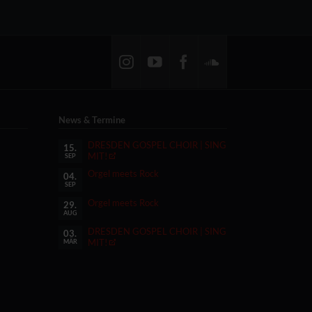
News & Termine
DRESDEN GOSPEL CHOIR | SING
15.
MIT!
SEP
Orgel meets Rock
04.
SEP
Orgel meets Rock
29.
AUG
DRESDEN GOSPEL CHOIR | SING
03.
MIT!
MÄR